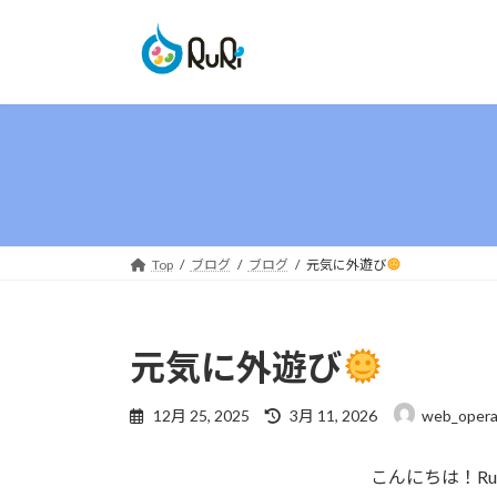
コ
ナ
ン
ビ
テ
ゲ
ン
ー
ツ
シ
へ
ョ
ス
ン
キ
に
ッ
移
プ
動
Top
ブログ
ブログ
元気に外遊び
元気に外遊び
最
12月 25, 2025
3月 11, 2026
web_opera
終
更
こんにちは！R
新